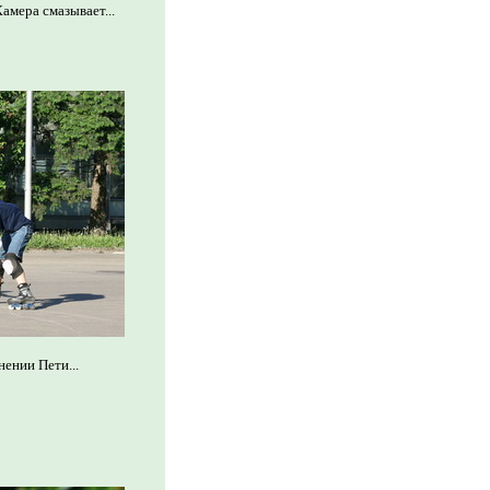
амера смазывает...
нении Пети...