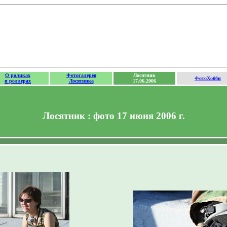
О роликах
Фотогалерея
Лосятник
ФотоХобби
и роллерах
Лосятника
17.06.2006
Лосятник : фото 17 июня 2006 г.