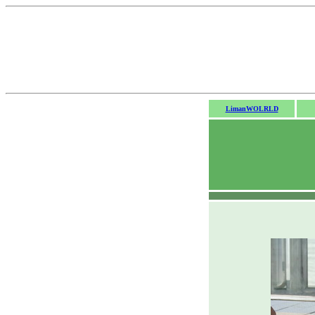
LimanWOLRLD