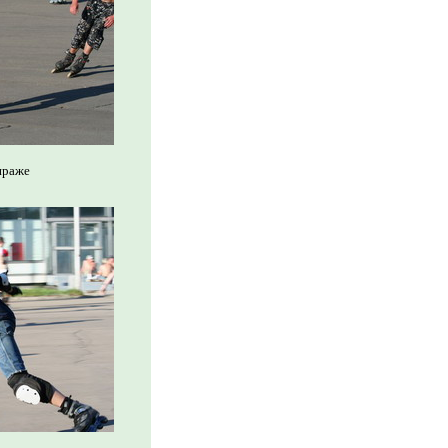
вираже