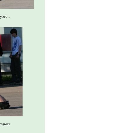
эте...
отдыхе