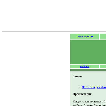
LimanWORLD
ФОРУМ
Фотки
Фотогалерея Лос
Предыстория
Когда-то давно, когда я 
во 2-ом. У меня были ро