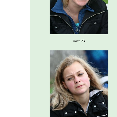
Фото 23.