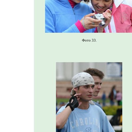
Фото 33.