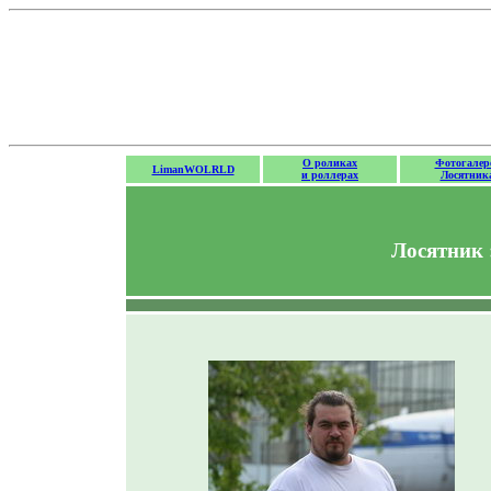
О роликах
Фотогалер
LimanWOLRLD
и роллерах
Лосятник
Лосятник :