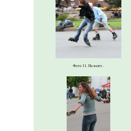
Фото 11. На взлет...