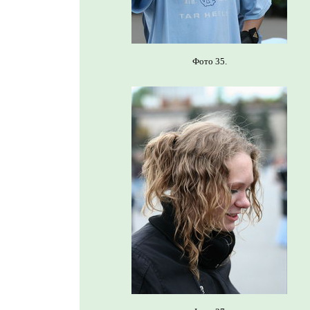
Фото 35.