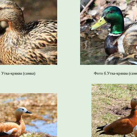
 Утка-кряква (самка)
Фото 6.Утка-кряква (саме