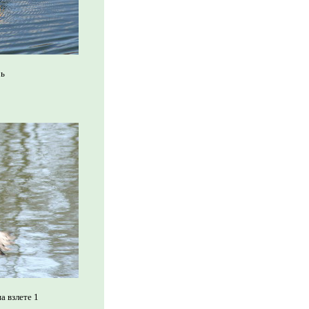
рь
а взлете 1