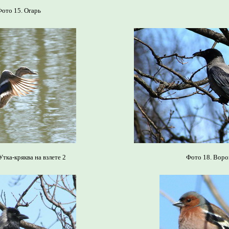
ото 15. Огарь
Утка-кряква на взлете 2
Фото 18. Воро