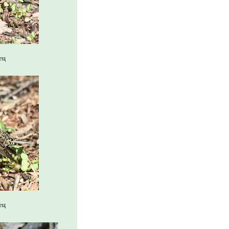
ец
ец