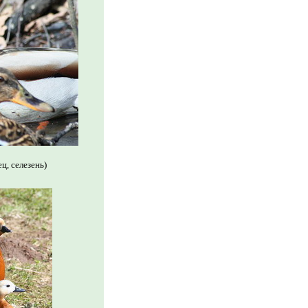
ц, селезень)