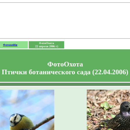
ФотоОхота
Фотохобби
22 апреля 2006 г)
ФотоОхота
Птички ботанического сада (22.04.2006)