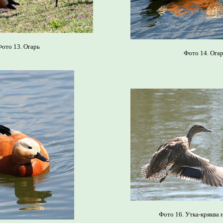
ото 13. Огарь
Фото 14. Ога
Фото 16. Утка-кряква н